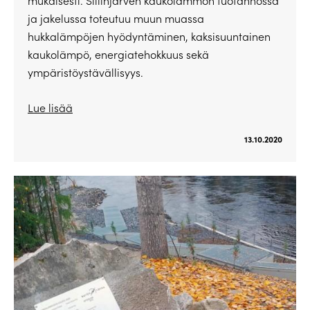
mukaisesti. Siilinjärven kaukolämmön tuotannossa
ja jakelussa toteutuu muun muassa
hukkalämpöjen hyödyntäminen, kaksisuuntainen
kaukolämpö, energiatehokkuus sekä
ympäristöystävällisyys.
Lue lisää
13.10.2020