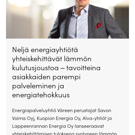
Neljä energiayhtiötä
yhteiskehittävät lämmön
kulutusjoustoa ‒ tavoitteina
asiakkaiden parempi
palveleminen ja
energiatehokkuus
Energiapalveluyhtiö Väreen perustajat Savon
Voima Oyj, Kuopion Energia Oy, Alva-yhtiöt ja
Lappeenrannan Energia Oy lanseeraavat
yhteiskehittämisen tuloksena syntyneen lämmön