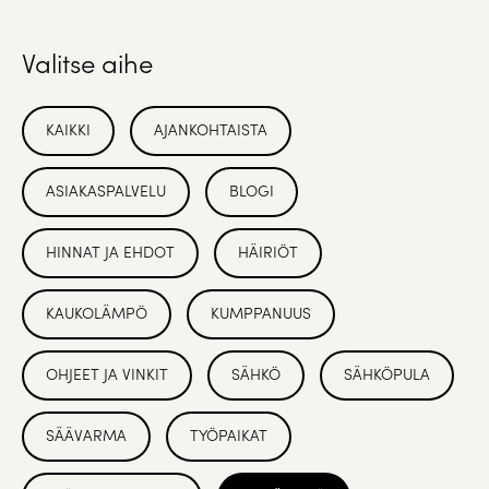
Valitse aihe
KAIKKI
AJANKOHTAISTA
ASIAKASPALVELU
BLOGI
HINNAT JA EHDOT
HÄIRIÖT
KAUKOLÄMPÖ
KUMPPANUUS
OHJEET JA VINKIT
SÄHKÖ
SÄHKÖPULA
SÄÄVARMA
TYÖPAIKAT