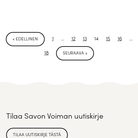
1
…
12
13
14
15
16
…
« EDELLINEN
18
SEURAAVA »
Tilaa Savon Voiman uutiskirje
TILAA UUTISKIRJE TÄSTÄ