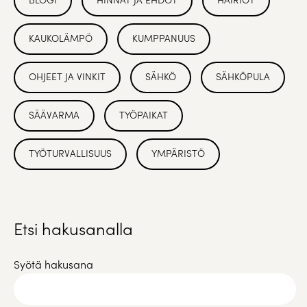
KAUKOLÄMPÖ
KUMPPANUUS
OHJEET JA VINKIT
SÄHKÖ
SÄHKÖPULA
SÄÄVARMA
TYÖPAIKAT
TYÖTURVALLISUUS
YMPÄRISTÖ
Etsi hakusanalla
Syötä hakusana