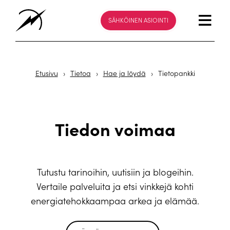
SÄHKÖINEN ASIOINTI
Etusivu
›
Tietoa
›
Hae ja löydä
›
Tietopankki
Tiedon voimaa
Tutustu tarinoihin, uutisiin ja blogeihin.
Vertaile palveluita ja etsi vinkkejä kohti
energiatehokkaampaa arkea ja elämää.