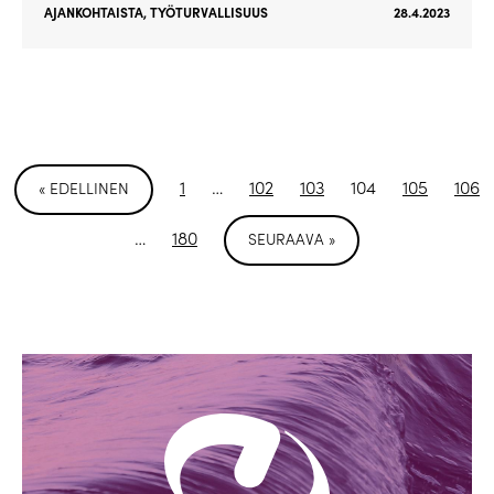
AJANKOHTAISTA
,
TYÖTURVALLISUUS
28.4.2023
1
…
102
103
104
105
106
« EDELLINEN
…
180
SEURAAVA »