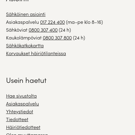
Sähköinen asiointi
Asiakaspalvelu
017 224 400
(ma–pe klo 8–16)
Sähköviat
0800 307 400
(24 h)
Kaukolämpöviat
0800 307 800
(24 h)
Sähkökatkokartta
Korvaukset häiriötilanteissa
Usein haetut
Hae sivustolta
Asiakaspalvelu
Yhteystiedot
Tiedotteet
Häiriötiedotteet
Olen muuttamassa