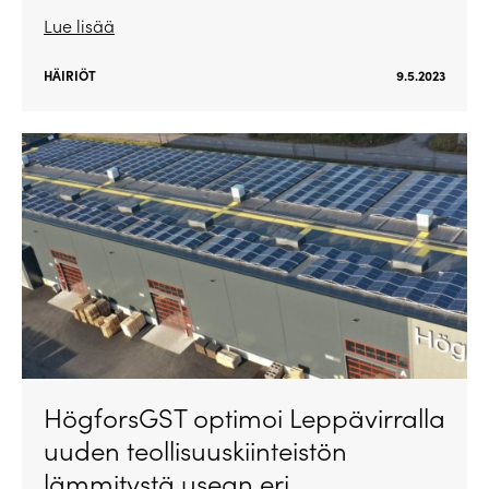
Lue lisää
HÄIRIÖT
9.5.2023
HögforsGST optimoi Leppävirralla
uuden teollisuuskiinteistön
lämmitystä usean eri