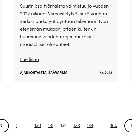
Suurin osa työmaista valmistuu jo vuoden
2022 aikana. Viimeistelytyöt sekä vanhan
verkon purkutyöt pyritään tekemään työn
etenemän mukaan, ottaen kuitenkin
huomioon vuodenaikojen mukaiset
maastolliset olosuhteet.
Lue lisää
AJANKOHTAISTA
,
SÄÄVARMA
7.4.2022
1
…
130
131
132
133
134
…
180
EN