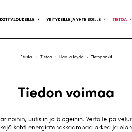
KOTITALOUKSILLE
YRITYKSILLE JA YHTEISÖILLE
TIETOA
Etusivu
›
Tietoa
›
Hae ja löydä
›
Tietopankki
Tiedon voimaa
tarinoihin, uutisiin ja blogeihin. Vertaile palveluit
kkejä kohti energiatehokkaampaa arkea ja elä