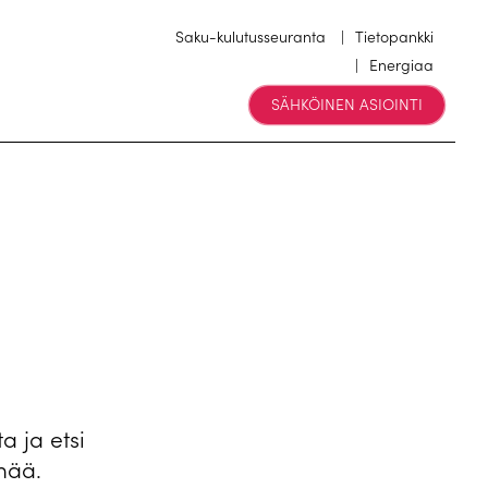
Saku-kulutusseuranta
Tietopankki
Energiaa
SÄHKÖINEN ASIOINTI
a ja etsi
mää.