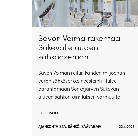
Savon Voima rakentaa
Sukevalle uuden
sähköaseman
Savon Voiman reilun kahden miljoonan
euron sähköverkkoinvestointi tulee
parantamaan Sonkajärven Sukevan
alueen sähköntoimituksen varmuutta.
Lue lisää
AJANKOHTAISTA
,
SÄHKÖ
,
SÄÄVARMA
22.4.2022