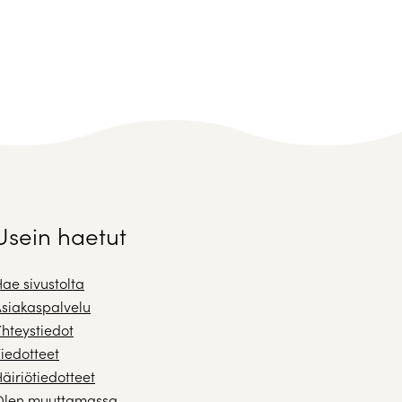
Usein haetut
ae sivustolta
siakaspalvelu
hteystiedot
iedotteet
äiriötiedotteet
Olen muuttamassa