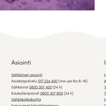
Asiointi
Sähköinen asiointi
H
Asiakaspalvelu
017 224 400
(ma–pe klo 8–16)
A
Sähköviat
0800 307 400
(24 h)
Y
Kaukolämpöviat
0800 307 800
(24 h)
T
Sähkökatkokartta
H
Korvaukset häiriötilanteissa