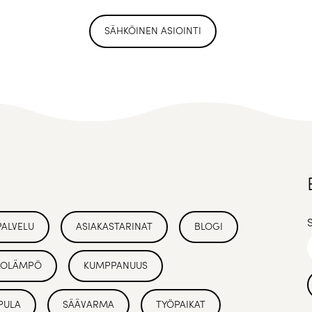
SÄHKÖINEN ASIOINTI
PALVELU
ASIAKASTARINAT
BLOGI
KOLÄMPÖ
KUMPPANUUS
PULA
SÄÄVARMA
TYÖPAIKAT