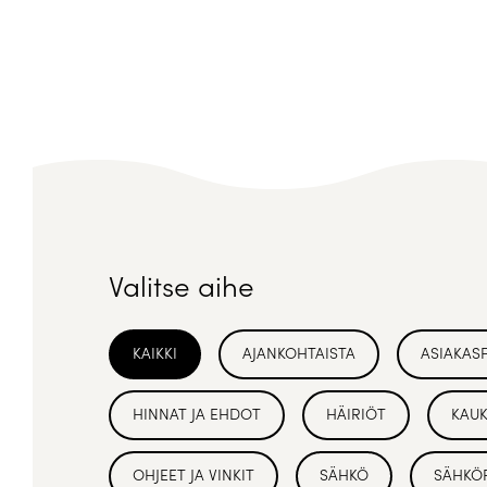
Valitse aihe
KAIKKI
AJANKOHTAISTA
ASIAKAS
HINNAT JA EHDOT
HÄIRIÖT
KAU
OHJEET JA VINKIT
SÄHKÖ
SÄHKÖ