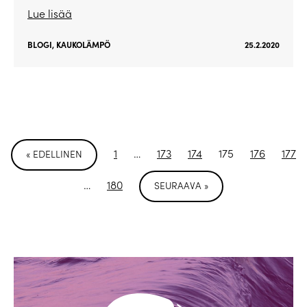
Lue lisää
BLOGI
,
KAUKOLÄMPÖ
25.2.2020
1
…
173
174
175
176
177
« EDELLINEN
…
180
SEURAAVA »