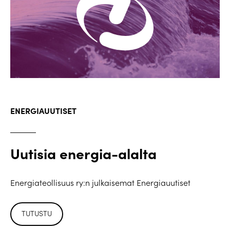
ENERGIAUUTISET
Uutisia energia-alalta
Energiateollisuus ry:n julkaisemat Energiauutiset
TUTUSTU