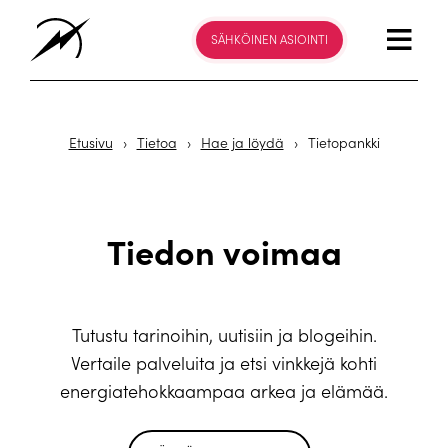
SÄHKÖINEN ASIOINTI
Etusivu
›
Tietoa
›
Hae ja löydä
›
Tietopankki
Tiedon voimaa
Tutustu tarinoihin, uutisiin ja blogeihin.
Vertaile palveluita ja etsi vinkkejä kohti
energiatehokkaampaa arkea ja elämää.