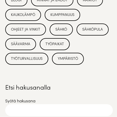
KAUKOLÄMPÖ
KUMPPANUUS
OHJEET JA VINKIT
SÄHKÖ
SÄHKÖPULA
SÄÄVARMA
TYÖPAIKAT
TYÖTURVALLISUUS
YMPÄRISTÖ
Etsi hakusanalla
Syötä hakusana