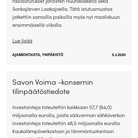
rasiaistutukset Joroisten Huutokoskella sekä
Sonkajärven Laakajoella. Tätä istutusmuotoa
jatkettiin samoilla paikoilla myös nyt maaliskuun
ensimmäisellä viikolla.
Lue lisää
AJANKOHTAISTA
,
YMPÄRISTÖ
5.3.2020
Savon Voima -konsernin
tilinpäätöstiedote
Investointeja toteutettiin kaikkiaan 57,7 (64,0)
miljoonalla eurolla, joista säävarman sähköverkon
investointeja toteutettiin 48,5 miljoonalla eurolla.
Kaukolämpöverkostoon ja lämmöntuotantoon