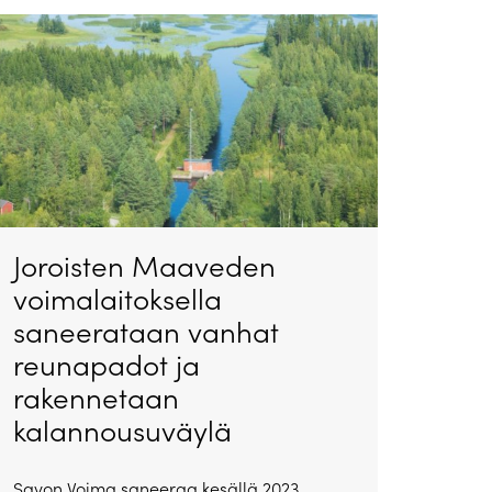
Joroisten Maaveden
voimalaitoksella
saneerataan vanhat
reunapadot ja
rakennetaan
kalannousuväylä
Savon Voima saneeraa kesällä 2023