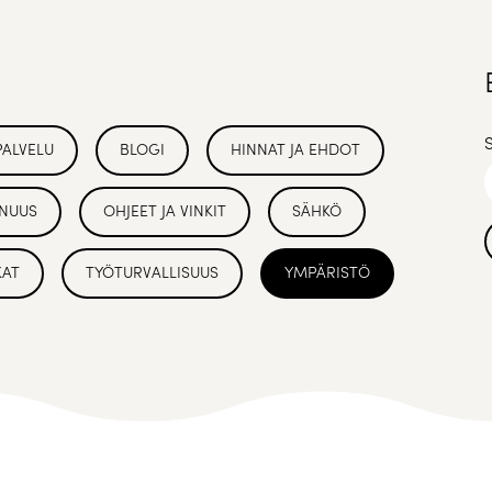
PALVELU
BLOGI
HINNAT JA EHDOT
NUUS
OHJEET JA VINKIT
SÄHKÖ
KAT
TYÖTURVALLISUUS
YMPÄRISTÖ