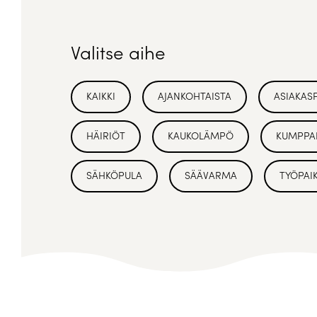
Valitse aihe
KAIKKI
AJANKOHTAISTA
ASIAKAS
HÄIRIÖT
KAUKOLÄMPÖ
KUMPPA
SÄHKÖPULA
SÄÄVARMA
TYÖPAI