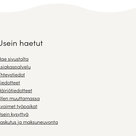
Usein haetut
ae sivustolta
siakaspalvelu
hteystiedot
iedotteet
äiriötiedotteet
Olen muuttamassa
voimet työpaikat
sein kysyttyä
askutus ja maksuneuvonta