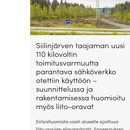
Siilinjärven taajaman uusi
110 kilovoltin
toimitusvarmuutta
parantava sähköverkko
otettiin käyttöön –
suunnittelussa ja
rakentamisessa huomioitu
myös liito-oravat
Erityishuomiota vaati alueelle sijoittuva
liito-oravien elinympäristö. Saneerauksen