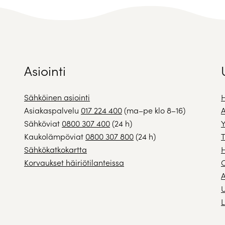
Asiointi
Sähköinen asiointi
H
Asiakaspalvelu
017 224 400
(ma–pe klo 8–16)
A
Sähköviat
0800 307 400
(24 h)
Y
Kaukolämpöviat
0800 307 800
(24 h)
T
Sähkökatkokartta
H
Korvaukset häiriötilanteissa
A
U
L