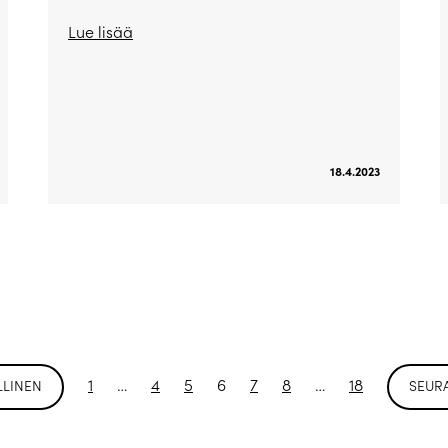
Lue lisää
18.4.2023
1
…
4
5
6
7
8
…
18
LLINEN
SEUR