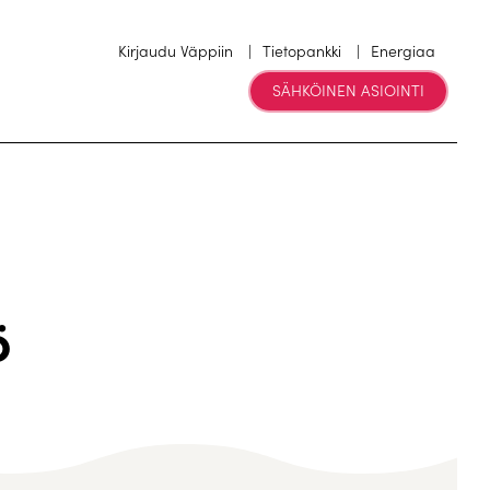
Kirjaudu Väppiin
Tietopankki
Energiaa
SÄHKÖINEN ASIOINTI
ö