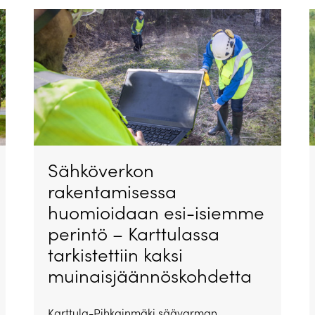
Sähköverkon
rakentamisessa
huomioidaan esi-isiemme
perintö – Karttulassa
tarkistettiin kaksi
muinaisjäännöskohdetta
Karttula-Pihkainmäki säävarman