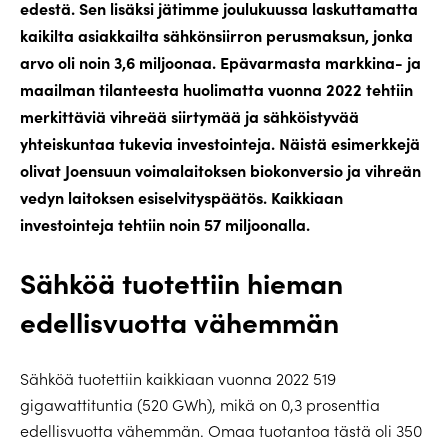
edestä. Sen lisäksi jätimme joulukuussa laskuttamatta
kaikilta asiakkailta sähkönsiirron perusmaksun, jonka
arvo oli noin 3,6 miljoonaa. Epävarmasta markkina- ja
maailman tilanteesta huolimatta vuonna 2022 tehtiin
merkittäviä vihreää siirtymää ja sähköistyvää
yhteiskuntaa tukevia investointeja. Näistä esimerkkejä
olivat Joensuun voimalaitoksen biokonversio ja vihreän
vedyn laitoksen esiselvityspäätös. Kaikkiaan
investointeja tehtiin noin 57 miljoonalla.
Sähköä tuotettiin hieman
edellisvuotta vähemmän
Sähköä tuotettiin kaikkiaan vuonna 2022 519
gigawattituntia (520 GWh), mikä on 0,3 prosenttia
edellisvuotta vähemmän. Omaa tuotantoa tästä oli 350