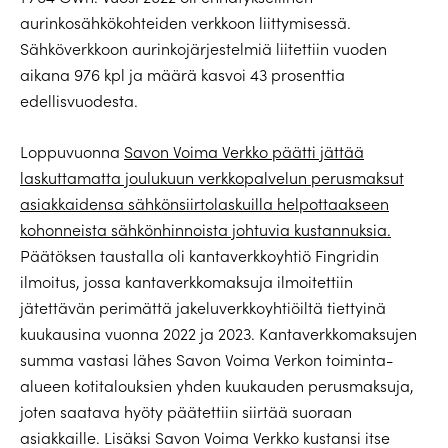
aurinkosähkökohteiden verkkoon liittymisessä.
Sähköverkkoon aurinkojärjestelmiä liitettiin vuoden
aikana 976 kpl ja määrä kasvoi 43 prosenttia
edellisvuodesta.
Loppuvuonna
Savon Voima Verkko päätti jättää
laskuttamatta joulukuun verkkopalvelun perusmaksut
asiakkaidensa sähkönsiirtolaskuilla helpottaakseen
kohonneista sähkönhinnoista johtuvia kustannuksia.
Päätöksen taustalla oli kantaverkkoyhtiö Fingridin
ilmoitus, jossa kantaverkkomaksuja ilmoitettiin
jätettävän perimättä jakeluverkkoyhtiöiltä tiettyinä
kuukausina vuonna 2022 ja 2023. Kantaverkkomaksujen
summa vastasi lähes Savon Voima Verkon toiminta-
alueen kotitalouksien yhden kuukauden perusmaksuja,
joten saatava hyöty päätettiin siirtää suoraan
asiakkaille. Lisäksi Savon Voima Verkko kustansi itse