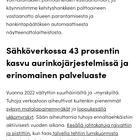
käynnistimme kehityshankkeen polttoaineen
vastaanotto alueen parantamisesta ja
hankintapäätöksen automaattisesta
näytteenottolaitteistosta.
Sähköverkossa 43 prosentin
kasvu aurinkojärjestelmissä ja
erinomainen palveluaste
Vuonna 2022 vältyttiin suurhäiriöiltä ja -myrskyiltä.
Tuhoja verkostoon aiheuttivat kuitenkin pienemmät
syksyn matalapainemyräkät
ja
loppukesällä
ukkomyrskyt
. Sään aiheuttamia tuhoja ennaltaehkäistiin
aktiivisesti vuoden aikana.
Kesällä johtokatuja raivattiin
ja siistittiin
, kun taas
talvella tehtiin lumikuormista