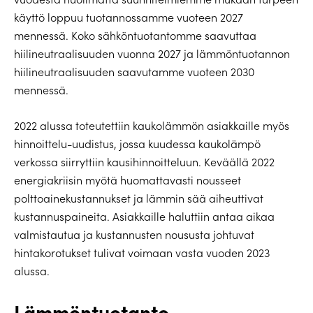
käyttö loppuu tuotannossamme vuoteen 2027
mennessä. Koko sähköntuotantomme saavuttaa
hiilineutraalisuuden vuonna 2027 ja lämmöntuotannon
hiilineutraalisuuden saavutamme vuoteen 2030
mennessä.
2022 alussa toteutettiin kaukolämmön asiakkaille myös
hinnoittelu-uudistus, jossa kuudessa kaukolämpö
verkossa siirryttiin kausihinnoitteluun. Keväällä 2022
energiakriisin myötä huomattavasti nousseet
polttoainekustannukset ja lämmin sää aiheuttivat
kustannuspaineita. Asiakkaille haluttiin antaa aikaa
valmistautua ja kustannusten noususta johtuvat
hintakorotukset tulivat voimaan vasta vuoden 2023
alussa.
Lämmöntuotanto