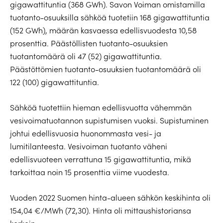
gigawattituntia (368 GWh). Savon Voiman omistamilla
tuotanto-osuuksilla sähköä tuotetiin 168 gigawattituntia
(152 GWh), määrän kasvaessa edellisvuodesta 10,58
prosenttia. Päästöllisten tuotanto-osuuksien
tuotantomäärä oli 47 (52) gigawattituntia.
Päästöttömien tuotanto-osuuksien tuotantomäärä oli
122 (100) gigawattituntia.
Sähköä tuotettiin hieman edellisvuotta vähemmän
vesivoimatuotannon supistumisen vuoksi. Supistuminen
johtui edellisvuosia huonommasta vesi- ja
lumitilanteesta. Vesivoiman tuotanto väheni
edellisvuoteen verrattuna 15 gigawattituntia, mikä
tarkoittaa noin 15 prosenttia viime vuodesta.
Vuoden 2022 Suomen hinta-alueen sähkön keskihinta oli
154,04 €/MWh (72,30). Hinta oli mittaushistoriansa