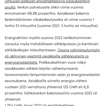
johtuvien katkojen ennaltaehkäisyä paalukopterin
avulla
. Verkon palveluaste olikin viime vuonna
erinomainen 99,98 prosenttia. Asiakkaan kokema
keskimääräinen vikakeskeytysaika oli viime vuonna 1
tuntia 51 minuuttia (vuonna 2021: 3 tuntia 44 minuuttia).
Energiakriisin myötä vuonna 2022 verkkotoiminnan
varautui myös mahdolliseen sähköpulaan ja kiertävien
sähkökatkojen toteuttamiseen.
Osana valmistautumista
oli aktiivinen viestintä asiakkaille sähköpulasta ja
energiansäästöstä.
Poikkeuksellinen vuosi näkyi
asiakkaiden sähkön käytön vähentymisenä
tavanomaista lämpimämmän sään ja energiansäästön
seurauksena. Asiakkaille siirretty energia väheni
vuoteen 2021 verrattuna yhteensä 125 GWh eli 6,9
prosenttia. Sähköverkon kokonaissiirto vuonna 2022 oli
yhteensä
1 764 GWh. Vuosi 2022 oli ennätyksellinen