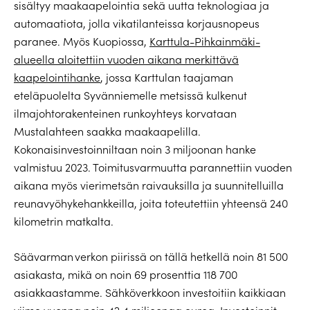
sisältyy maakaapelointia sekä uutta teknologiaa ja
automaatiota, jolla vikatilanteissa korjausnopeus
paranee. Myös Kuopiossa,
Karttula-Pihkainmäki-
alueella aloitettiin vuoden aikana merkittävä
kaapelointihanke
, jossa Karttulan taajaman
eteläpuolelta Syvänniemelle metsissä kulkenut
ilmajohtorakenteinen runkoyhteys korvataan
Mustalahteen saakka maakaapelilla.
Kokonaisinvestoinniltaan noin 3 miljoonan hanke
valmistuu 2023. Toimitusvarmuutta parannettiin vuoden
aikana myös vierimetsän raivauksilla ja suunnitelluilla
reunavyöhykehankkeilla, joita toteutettiin yhteensä 240
kilometrin matkalta.
Säävarman verkon piirissä on tällä hetkellä noin 81 500
asiakasta, mikä on noin 69 prosenttia 118 700
asiakkaastamme. Sähköverkkoon investoitiin kaikkiaan