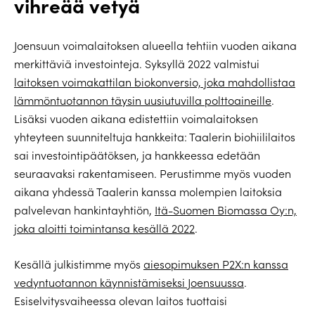
vihreää vetyä
Joensuun voimalaitoksen alueella tehtiin vuoden aikana
merkittäviä investointeja. Syksyllä 2022 valmistui
laitoksen voimakattilan biokonversio, joka mahdollistaa
lämmöntuotannon täysin uusiutuvilla polttoaineille
.
Lisäksi vuoden aikana edistettiin voimalaitoksen
yhteyteen suunniteltuja hankkeita: Taalerin biohiililaitos
sai investointipäätöksen, ja hankkeessa edetään
seuraavaksi rakentamiseen. Perustimme myös vuoden
aikana yhdessä Taalerin kanssa molempien laitoksia
palvelevan hankintayhtiön,
Itä-Suomen Biomassa Oy:n,
joka aloitti toimintansa kesällä 2022
.
Kesällä julkistimme myös
aiesopimuksen P2X:n kanssa
vedyntuotannon käynnistämiseksi Joensuussa
.
Esiselvitysvaiheessa olevan laitos tuottaisi