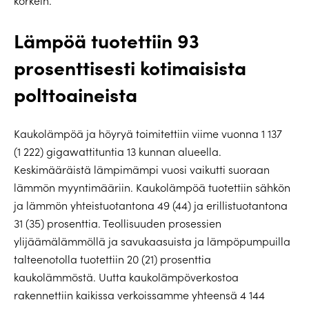
korkein.
Lämpöä tuotettiin 93
prosenttisesti kotimaisista
polttoaineista
Kaukolämpöä ja höyryä toimitettiin viime vuonna 1 137
(1 222) gigawattituntia 13 kunnan alueella.
Keskimääräistä lämpimämpi vuosi vaikutti suoraan
lämmön myyntimääriin. Kaukolämpöä tuotettiin sähkön
ja lämmön yhteistuotantona 49 (44) ja erillistuotantona
31 (35) prosenttia. Teollisuuden prosessien
ylijäämälämmöllä ja savukaasuista ja lämpöpumpuilla
talteenotolla tuotettiin 20 (21) prosenttia
kaukolämmöstä. Uutta kaukolämpöverkostoa
rakennettiin kaikissa verkoissamme yhteensä 4 144