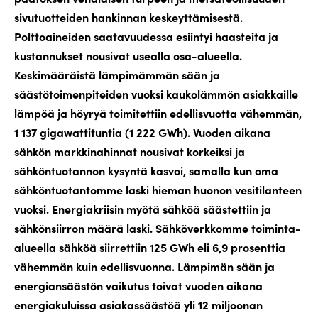
sivutuotteiden hankinnan keskeyttämisestä.
Polttoaineiden saatavuudessa esiintyi haasteita ja
kustannukset nousivat usealla osa-alueella.
Keskimääräistä lämpimämmän sään ja
säästötoimenpiteiden vuoksi kaukolämmön asiakkaille
lämpöä ja höyryä toimitettiin edellisvuotta vähemmän,
1 137
gigawattituntia (1 222 GWh). Vuoden aikana
sähkön markkinahinnat nousivat korkeiksi ja
sähköntuotannon kysyntä kasvoi, samalla kun oma
sähköntuotantomme laski hieman huonon vesitilanteen
vuoksi. Energiakriisin myötä sähköä säästettiin ja
sähkönsiirron määrä laski. Sähköverkkomme toiminta-
alueella sähköä siirrettiin 125 GWh eli 6,9 prosenttia
vähemmän kuin edellisvuonna. Lämpimän sään ja
energiansäästön vaikutus toivat vuoden aikana
energiakuluissa asiakassäästöä yli 12 miljoonan