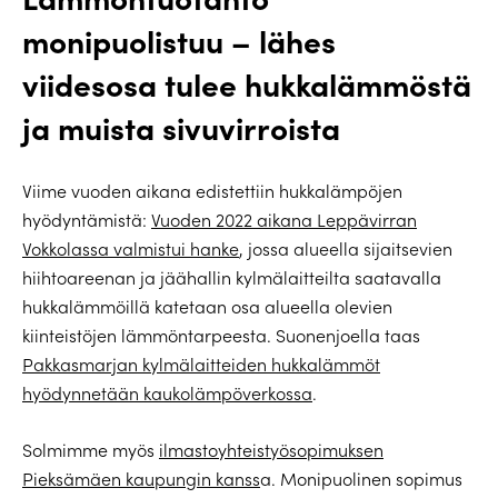
monipuolistuu – lähes
viidesosa tulee hukkalämmöstä
ja muista sivuvirroista
Viime vuoden aikana edistettiin hukkalämpöjen
hyödyntämistä:
Vuoden 2022 aikana Leppävirran
Vokkolassa valmistui hanke
, jossa alueella sijaitsevien
hiihtoareenan ja jäähallin kylmälaitteilta saatavalla
hukkalämmöillä katetaan osa alueella olevien
kiinteistöjen lämmöntarpeesta. Suonenjoella taas
Pakkasmarjan kylmälaitteiden hukkalämmöt
hyödynnetään kaukolämpöverkossa
.
Solmimme myös
ilmastoyhteistyösopimuksen
Pieksämäen kaupungin kanss
a. Monipuolinen sopimus