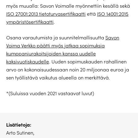
myös muualla: Savon Voimalle myönnettiin kesällä sekä
ISO 27001:2013 tietoturvasertifikaatti
että
ISO 14001:2015
ympäristösertifikaatti
.
Osana varautumista ja suunnitelmallisuutta
Savon
Voima Verkko päätti myös jatkaa sopimuksia
kumppaniurakoitsijoiden kanssa uudelle
kaksivuotiskaudelle
. Uuden sopimuskauden rahallinen
arvo on kokonaisuudessaan noin 20 miljoonaa euroa ja
sen työllistävä vaikutus alueella on merkittävä.
*(Suluissa vuoden 2021 vastaavat luvut)
Lisätietoja:
Arto Sutinen,