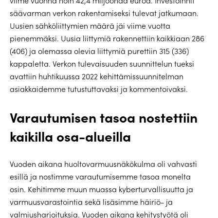
viime vuonna noin 42,4 miljoonaa euroa. Investoinnit
säävarman verkon rakentamiseksi tulevat jatkumaan.
Uusien sähköliittymien määrä jäi viime vuotta
pienemmäksi. Uusia liittymiä rakennettiin kaikkiaan 286
(406) ja olemassa olevia liittymiä purettiin 315 (336)
kappaletta. Verkon tulevaisuuden suunnittelun tueksi
avattiin huhtikuussa 2022 kehittämissuunnitelman
asiakkaidemme tutustuttavaksi ja kommentoivaksi.
Varautumisen tasoa nostettiin
kaikilla osa-alueilla
Vuoden aikana huoltovarmuusnäkökulma oli vahvasti
esillä ja nostimme varautumisemme tasoa monelta
osin. Kehitimme muun muassa kyberturvallisuutta ja
varmuusvarastointia sekä lisäsimme häiriö- ja
valmiusharjoituksia. Vuoden aikana kehitystyötä oli