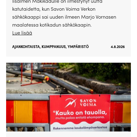
Iisalmen Mäkikadulle on ilmestynyt uutta
katutaidetta, kun Savon Voima Verkon
sähkökaappi sai uuden ilmeen Marjo Vornasen
maalatessa kotikadun sähkökaapin.
Lue lisää
AJANKOHTAISTA
,
KUMPPANUUS
,
YMPÄRISTÖ
4.8.2026