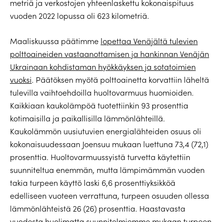
metriä ja verkostojen yhteenlaskettu kokonaispituus
vuoden 2022 lopussa oli 623 kilometriä.
Maaliskuussa päätimme
lopettaa Venäjältä tulevien
polttoaineiden vastaanottamisen ja hankinnan Venäjän
Ukrainaan kohdistaman hyökkäyksen ja sotatoimien
vuoksi
. Päätöksen myötä polttoainetta korvattiin läheltä
tulevilla vaihtoehdoilla huoltovarmuus huomioiden.
Kaikkiaan kaukolämpöä tuotettiinkin 93 prosenttia
kotimaisilla ja paikallisilla lämmönlähteillä.
Kaukolämmön uusiutuvien energialähteiden osuus oli
kokonaisuudessaan Joensuu mukaan luettuna 73,4 (72,1)
prosenttia. Huoltovarmuussyistä turvetta käytettiin
suunniteltua enemmän, mutta lämpimämmän vuoden
takia turpeen käyttö laski 6,6 prosenttiyksikköä
edelliseen vuoteen verrattuna, turpeen osuuden ollessa
lämmönlähteistä 26 (26) prosenttia. Haastavasta
vuodesta huolimatta suunnitelmiemme mukaan turpeen