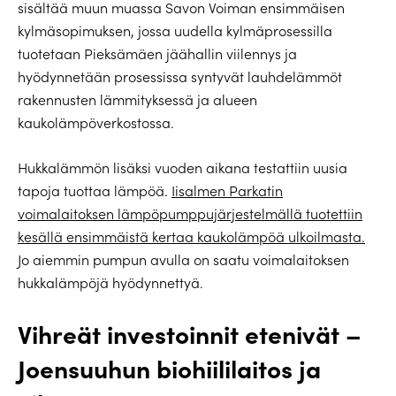
sisältää muun muassa Savon Voiman ensimmäisen
kylmäsopimuksen, jossa uudella kylmäprosessilla
tuotetaan Pieksämäen jäähallin viilennys ja
hyödynnetään prosessissa syntyvät lauhdelämmöt
rakennusten lämmityksessä ja alueen
kaukolämpöverkostossa.
Hukkalämmön lisäksi vuoden aikana testattiin uusia
tapoja tuottaa lämpöä.
Iisalmen Parkatin
voimalaitoksen lämpöpumppujärjestelmällä tuotettiin
kesällä ensimmäistä kertaa kaukolämpöä ulkoilmasta.
Jo aiemmin pumpun avulla on saatu voimalaitoksen
hukkalämpöjä hyödynnettyä.
Vihreät investoinnit etenivät –
Joensuuhun biohiililaitos ja