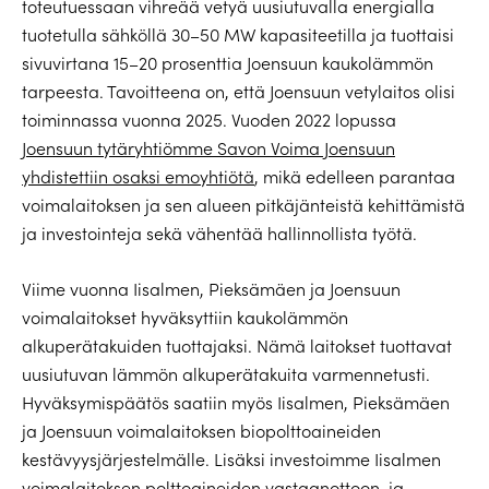
toteutuessaan vihreää vetyä uusiutuvalla energialla
tuotetulla sähköllä 30–50 MW kapasiteetilla ja tuottaisi
sivuvirtana 15–20 prosenttia Joensuun kaukolämmön
tarpeesta. Tavoitteena on, että Joensuun vetylaitos olisi
toiminnassa vuonna 2025. Vuoden 2022 lopussa
Joensuun tytäryhtiömme Savon Voima Joensuun
yhdistettiin osaksi emoyhtiötä
, mikä edelleen parantaa
voimalaitoksen ja sen alueen pitkäjänteistä kehittämistä
ja investointeja sekä vähentää hallinnollista työtä.
Viime vuonna Iisalmen, Pieksämäen ja Joensuun
voimalaitokset hyväksyttiin kaukolämmön
alkuperätakuiden tuottajaksi. Nämä laitokset tuottavat
uusiutuvan lämmön alkuperätakuita varmennetusti.
Hyväksymispäätös saatiin myös Iisalmen, Pieksämäen
ja Joensuun voimalaitoksen biopolttoaineiden
kestävyysjärjestelmälle. Lisäksi investoimme Iisalmen
voimalaitoksen polttoaineiden vastaanottoon, ja